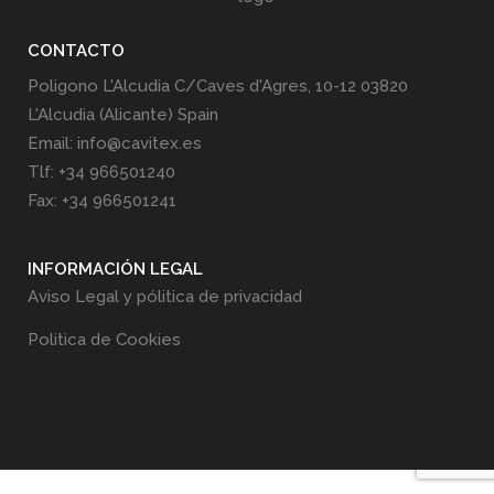
CONTACTO
Poligono L'Alcudia C/Caves d'Agres, 10-12 03820
L'Alcudia (Alicante) Spain
Email: info@cavitex.es
Tlf: +34 966501240
Fax: +34 966501241
INFORMACIÓN LEGAL
Aviso Legal y pólitica de privacidad
Politica de Cookies