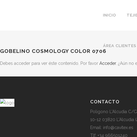
INICIO
TEJ
ÁREA CLIENTES
GOBELINO COSMOLOGY COLOR 0706
Debes acceder para ver éste contenido. Por favor
Acceder
. ¿Aún no
CONTACTO
Poligono L'Alcudia C/C
10-12 03820 L'Alcudia (
Email: info@cavitex.es
Tlf: +34 966501240