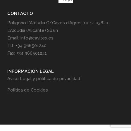
CONTACTO
Poligono L'Alcudia C/Caves d'Agres, 10-12 03820
L'Alcudia (Alicante) Spain
Email: info@cavitex.es
Tlf: +34 966501240
Fax: +34 966501241
INFORMACIÓN LEGAL
Aviso Legal y pólitica de privacidad
Politica de Cookies