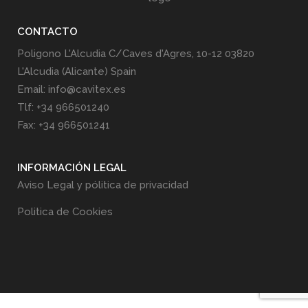
CONTACTO
Poligono L'Alcudia C/Caves d'Agres, 10-12 03820
L'Alcudia (Alicante) Spain
Email: info@cavitex.es
Tlf: +34 966501240
Fax: +34 966501241
INFORMACIÓN LEGAL
Aviso Legal y pólitica de privacidad
Politica de Cookies