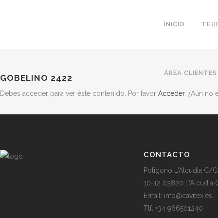
INICIO
TEJ
ÁREA CLIENTES
GOBELINO 2422
Debes acceder para ver éste contenido. Por favor
Acceder
. ¿Aún no
CONTACTO
Poligono L'Alcudia C/C
10-12 03820 L'Alcudia (
Email: info@cavitex.es
Tlf: +34 966501240