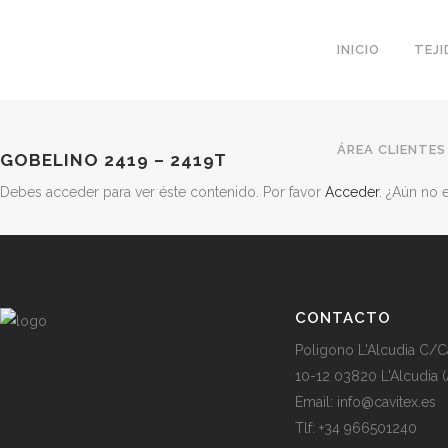
INICIO
TEJ
ÁREA CLIENTES
GOBELINO 2419 – 2419T
Debes acceder para ver éste contenido. Por favor
Acceder
. ¿Aún no
CONTACTO
Poligono L'Alcudia C/C
10-12 03820 L'Alcudia (
Email: info@cavitex.es
Tlf: +34 966501240