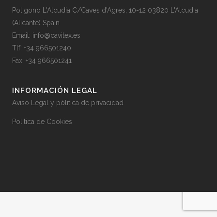
Poligono L'Alcudia C/Caves d'Agres, 10-12 03820 L'Alcudia
(Alicante) Spain
Email: info@cavitex.es
Tlf: +34 966501240
Fax: +34 966501241
INFORMACIÓN LEGAL
Aviso Legal y pólitica de privacidad
Politica de Cookies