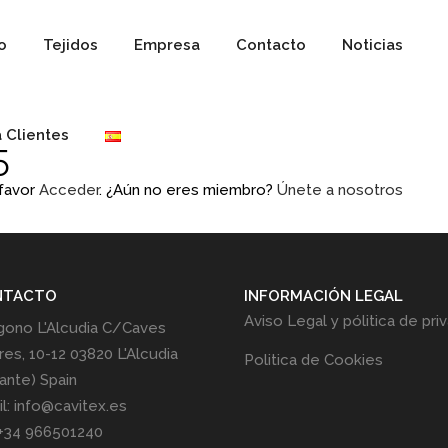
io
Tejidos
Empresa
Contacto
Noticias
 Clientes
5
 favor
Acceder
. ¿Aún no eres miembro?
Únete a nosotros
NTACTO
INFORMACIÓN LEGAL
Aviso Legal y pólitica de pri
gono L'Alcudia C/Caves
res, 10-12 03820 L'Alcudia
Politica de Cookies
cante) Spain
l: info@cavitex.es
 +34 966501240