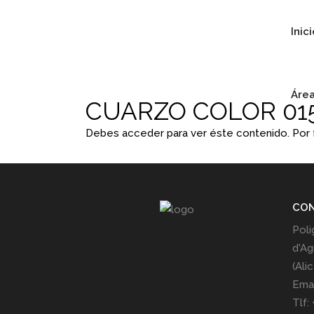
Inic
Área
CUARZO COLOR 01
Debes acceder para ver éste contenido. Por
CO
Poli
d'Ag
(Ali
Emai
Tlf: