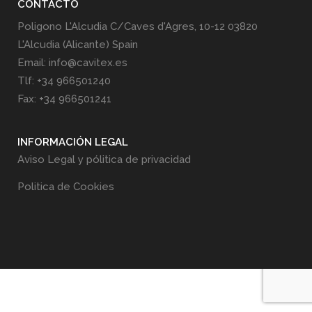
CONTACTO
Poligono L'Alcudia C/Caves d'Agres, 10-12 03820
L'Alcudia (Alicante) Spain
Email: info@cavitex.es
Tlf: +34 966501240
Fax: +34 966501241
INFORMACIÓN LEGAL
Aviso Legal y pólitica de privacidad
Politica de Cookies