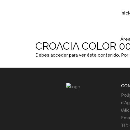
Inic
Área
CROACIA COLOR 0
Debes acceder para ver éste contenido. Por
CO
Poli
d'Ag
(Ali
Emai
Tlf: