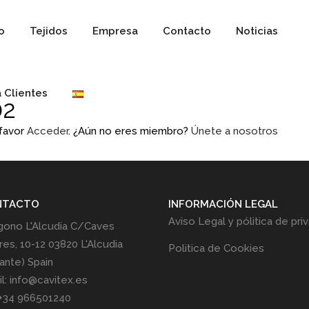
io
Tejidos
Empresa
Contacto
Noticias
 Clientes
02
 favor
Acceder
. ¿Aún no eres miembro?
Únete a nosotros
NTACTO
INFORMACIÓN LEGAL
Aviso Legal y pólitica de pri
gono L'Alcudia C/Caves
res, 10-12 03820 L'Alcudia
Politica de Cookies
cante) Spain
l: info@cavitex.es
 +34 966501240