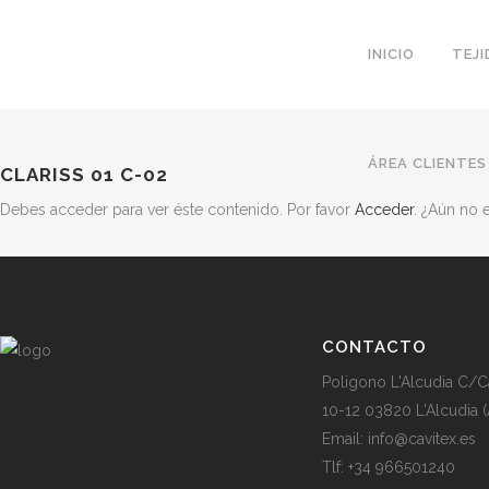
INICIO
TEJ
ÁREA CLIENTES
CLARISS 01 C-02
Debes acceder para ver éste contenido. Por favor
Acceder
. ¿Aún no
CONTACTO
Poligono L'Alcudia C/C
10-12 03820 L'Alcudia (
Email: info@cavitex.es
Tlf: +34 966501240