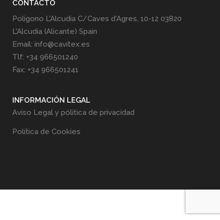
CONTACTO
Poligono L'Alcudia C/Caves d'Agres, 10-12 03820
L'Alcudia (Alicante) Spain
Email: info@cavitex.es
Tlf: +34 966501240
Fax: +34 966501241
INFORMACIÓN LEGAL
Aviso Legal y pólitica de privacidad
Politica de Cookies