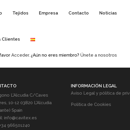
io
Tejidos
Empresa
Contacto
Noticias
 Clientes
 favor
Acceder
. ¿Aún no eres miembro?
Únete a nosotros
NTACTO
INFORMACIÓN LEGAL
Aviso Legal y pólitica de pri
gono L'Alcudia C/Caves
res, 10-12 03820 L'Alcudia
Politica de Cookies
cante) Spain
l: info@cavitex.es
 +34 966501240