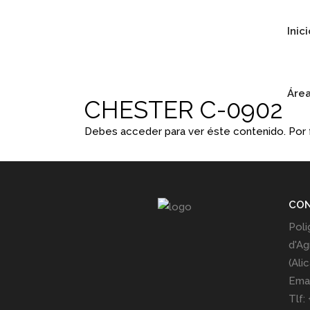
Inic
Área
CHESTER C-0902
Debes acceder para ver éste contenido. Por
CO
Poli
d'Ag
(Ali
Emai
Tlf: