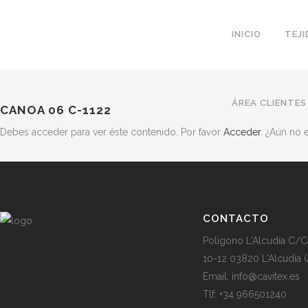
INICIO
TEJ
ÁREA CLIENTES
CANOA 06 C-1122
Debes acceder para ver éste contenido. Por favor
Acceder
. ¿Aún no
CONTACTO
Poligono L'Alcudia C/C
10-12 03820 L'Alcudia (
Email: info@cavitex.es
Tlf: +34 966501240