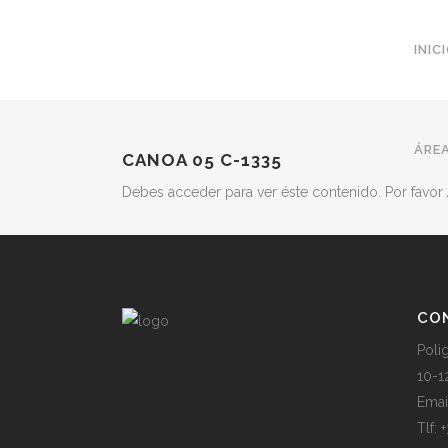
INIC
ÁREA
CANOA 05 C-1335
Debes acceder para ver éste contenido. Por favor
CO
Poli
10-1
Emai
Tlf: