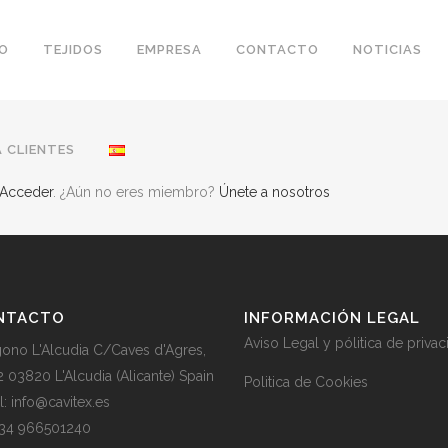
IO
TEJIDOS
EMPRESA
CONTACTO
NOTICIAS
 CLIENTES
Acceder
. ¿Aún no eres miembro?
Únete a nosotros
NTACTO
INFORMACIÓN LEGAL
Aviso Legal y pólitica de priva
gono L'Alcudia C/Caves d'Agres,
2 03820 L'Alcudia (Alicante) Spain
Politica de Cookies
l: info@cavitex.es
 +34 966501240