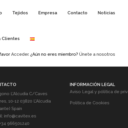
io
Tejidos
Empresa
Contacto
Noticias
 Clientes
 favor
Acceder
. ¿Aún no eres miembro?
Únete a nosotros
NTACTO
INFORMACIÓN LEGAL
Aviso Legal y pólitica de pri
gono L'Alcudia C/Caves
res, 10-12 03820 L'Alcudia
Politica de Cookies
cante) Spain
l: info@cavitex.es
 +34 966501240