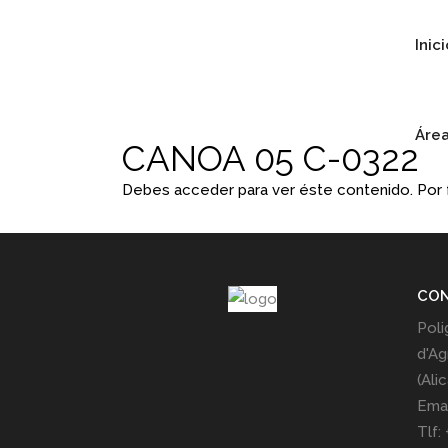
Inic
Área
CANOA 05 C-0322
Debes acceder para ver éste contenido. Por
CO
Poli
d'Ag
(Ali
Emai
Tlf: