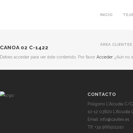
INICIO
TEJ
ÁREA CLIENTES
CANOA 02 C-1422
Debes acceder para ver éste contenido. Por favor
Acceder
. ¿Aún no
CONTACTO
Poligono L'Alcudia C/C
10-12 03820 L'Alcudia (
Email: info@cavitex.es
Tlf: +34 966501240