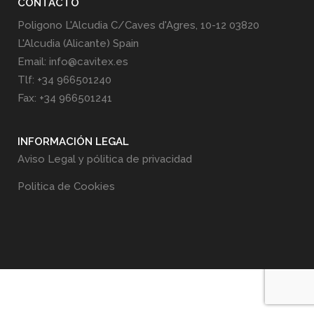
CONTACTO
Poligono L'Alcudia C/Caves d'Agres, 10-12 03820
L'Alcudia (Alicante) Spain
Email: info@cavitex.es
Tlf: +34 966501240
Fax: +34 966501241
INFORMACIÓN LEGAL
Aviso Legal y pólitica de privacidad
Politica de Cookies