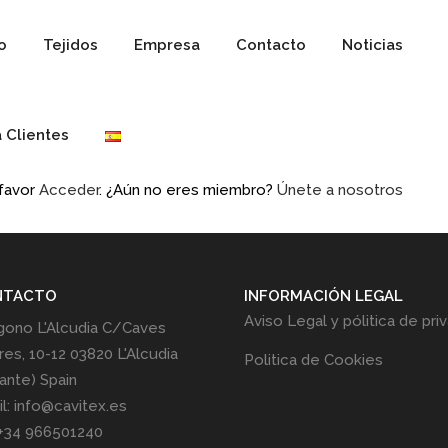
io
Tejidos
Empresa
Contacto
Noticias
 Clientes
 favor
Acceder
. ¿Aún no eres miembro?
Únete a nosotros
NTACTO
INFORMACIÓN LEGAL
Aviso Legal y pólitica de pri
gono L'Alcudia C/Caves
res, 10-12 03820 L'Alcudia
Politica de Cookies
cante) Spain
l: info@cavitex.es
 +34 966501240