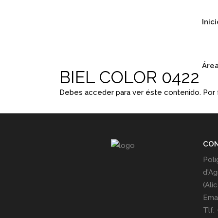
Inic
Área
BIEL COLOR 0422
Debes acceder para ver éste contenido. Por
CO
Poli
d'Ag
(Ali
Emai
Tlf: