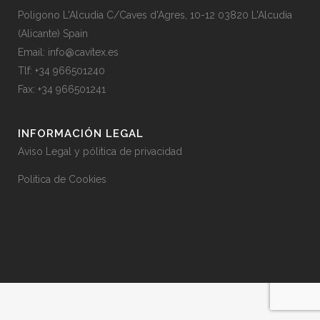
Poligono L'Alcudia C/Caves d'Agres, 10-12 03820 L'Alcudia
(Alicante) Spain
Email: info@cavitex.es
Tlf: +34 966501240
Fax: +34 966501241
INFORMACIÓN LEGAL
Aviso Legal y pólitica de privacidad
Politica de Cookies