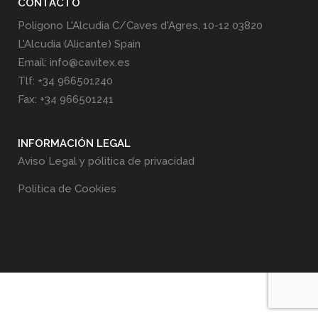
CONTACTO
Poligono L'Alcudia C/Caves d'Agres, 10-12 03820
L'Alcudia (Alicante) Spain
Email: info@cavitex.es
Tlf: +34 966501240
Fax: +34 966501241
INFORMACIÓN LEGAL
Aviso Legal y pólitica de privacidad
Politica de Cookies