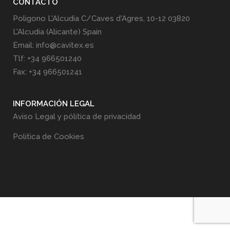
CONTACTO
Poligono L'Alcudia C/Caves d'Agres, 10-12 03820
L'Alcudia (Alicante) Spain
Email: info@cavitex.es
Tlf: +34 966501240
Fax: +34 966501241
INFORMACIÓN LEGAL
Aviso Legal y pólitica de privacidad
Politica de Cookies