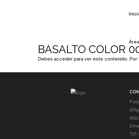
Inic
Área
BASALTO COLOR 0
Debes acceder para ver éste contenido. Por
CO
Poli
d'Ag
(Ali
Emai
Tlf: