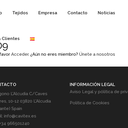
io
Tejidos
Empresa
Contacto
Noticias
 Clientes
09
 favor
Acceder
. ¿Aún no eres miembro?
Únete a nosotros
NTACTO
INFORMACIÓN LEGAL
Aviso Legal y pólitica de pri
gono L'Alcudia C/Caves
res, 10-12 03820 L'Alcudia
Politica de Cookies
cante) Spain
l: info@cavitex.es
 +34 966501240