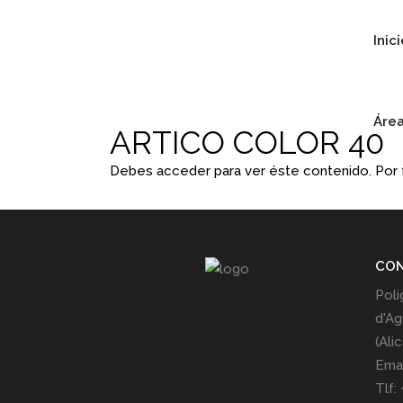
Inic
Área
ARTICO COLOR 40
Debes acceder para ver éste contenido. Por
CO
Poli
d'Ag
(Ali
Emai
Tlf: