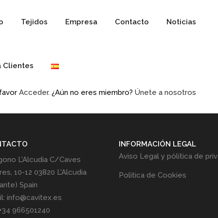
io
Tejidos
Empresa
Contacto
Noticias
 Clientes
 favor
Acceder
. ¿Aún no eres miembro?
Únete a nosotros
NTACTO
INFORMACIÓN LEGAL
Aviso Legal y pólitica de pri
gono L'Alcudia C/Caves
res, 10-12 03820 L'Alcudia
Politica de Cookies
cante) Spain
l: info@cavitex.es
 +34 966501240