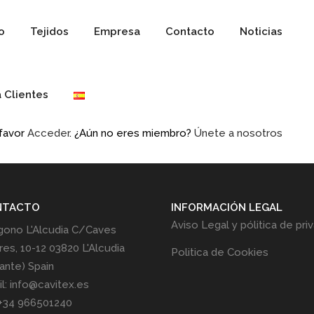
io
Tejidos
Empresa
Contacto
Noticias
 Clientes
 favor
Acceder
. ¿Aún no eres miembro?
Únete a nosotros
NTACTO
INFORMACIÓN LEGAL
Aviso Legal y pólitica de pri
gono L'Alcudia C/Caves
res, 10-12 03820 L'Alcudia
Politica de Cookies
cante) Spain
l: info@cavitex.es
 +34 966501240