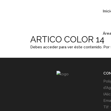
Inic
Área
ARTICO COLOR 14
Debes acceder para ver éste contenido. Por
CO
Poli
d'Ag
(Ali
Emai
Tlf: