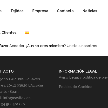
io
Tejidos
Empresa
Contacto
Noticias
 Clientes
 favor
Acceder
. ¿Aún no eres miembro?
Únete a nosotros
NTACTO
INFORMACIÓN LEGAL
Aviso Legal y pólitica de pri
gono L'Alcudia C/Caves
res, 10-12 03820 L'Alcudia
Politica de Cookies
cante) Spain
l: info@cavitex.es
 +34 966501240