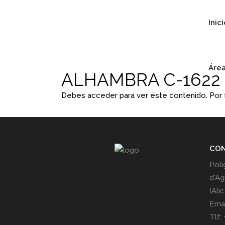
Inic
Área
ALHAMBRA C-1622
Debes acceder para ver éste contenido. Por
CO
Poli
d'Ag
(Ali
Emai
Tlf: