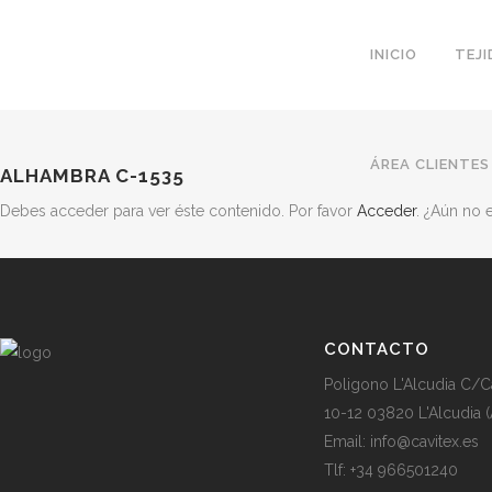
INICIO
TEJ
ÁREA CLIENTES
ALHAMBRA C-1535
Debes acceder para ver éste contenido. Por favor
Acceder
. ¿Aún no
CONTACTO
Poligono L'Alcudia C/C
10-12 03820 L'Alcudia (
Email: info@cavitex.es
Tlf: +34 966501240