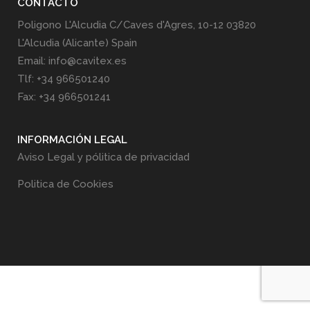
CONTACTO
Poligono L'Alcudia C/Caves d'Agres, 10-12 03820
L'Alcudia (Alicante) Spain
Email: info@cavitex.es
Tlf: +34 966501240
Fax: +34 966501241
INFORMACIÓN LEGAL
Aviso Legal y pólitica de privacidad
Politica de Cookies